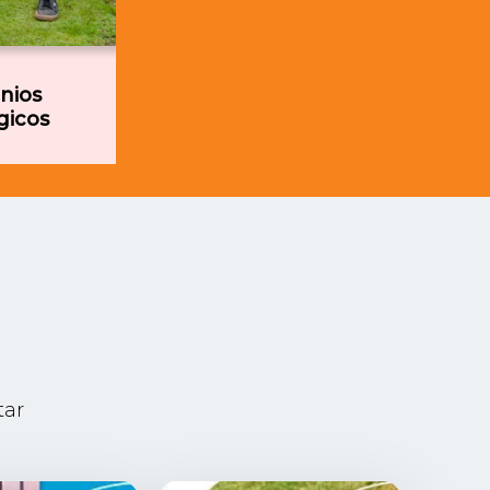
nios
gicos
tar