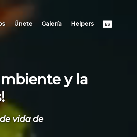
os
Únete
Galería
Helpers
ES
mbiente y la
!
de vida de