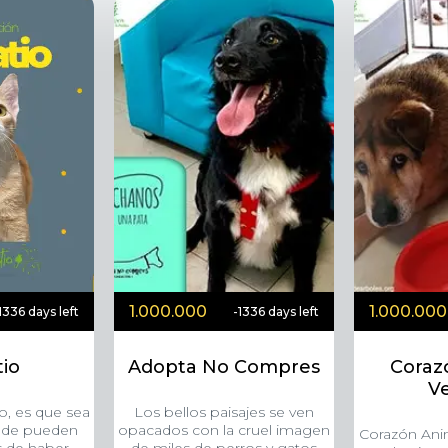
1.000.000
1.000.000
1336 days left
-1336 days left
tio
Adopta No Compres
Coraz
V
io, es que sea
Los bellos paisajes se ven
onde pueden
opacados con la cruel imagen
Corazón Ani
s de haber
de miles de perros y gatos