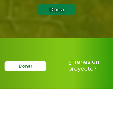
Dona
¿Tienes un
Donar
proyecto?