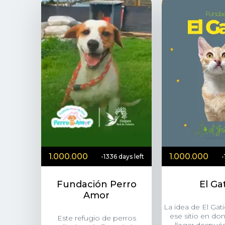
1.000.000
1.000.000
-1336 days left
-
Fundación Perro
El Ga
Amor
La idea de El Gat
ese sitio en d
Este refugio de perros
llegar despué