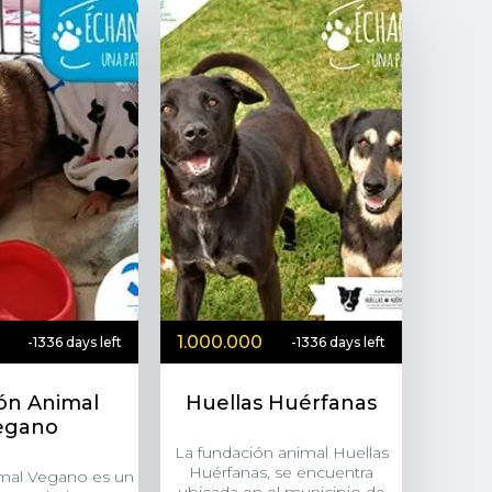
1.000.000
-1336 days left
-1336 days left
ón Animal
Huellas Huérfanas
egano
La fundación animal Huellas
Huérfanas, se encuentra
mal Vegano es un
ubicada en el municipio de