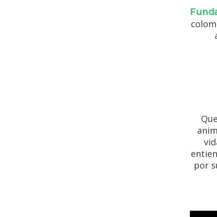
Funda
colom
Que
anim
vi
entien
por s