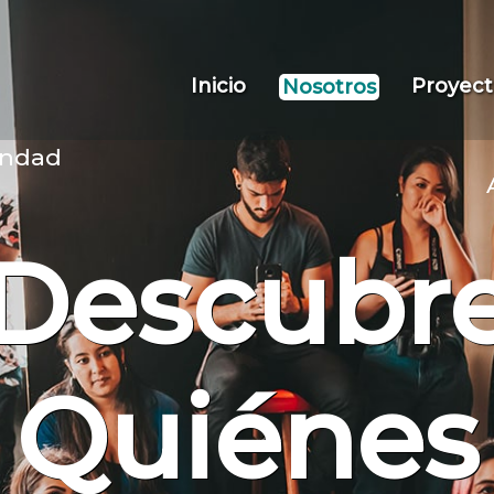
Inicio
Proyect
Nosotros
ndad
Descubr
Quiénes