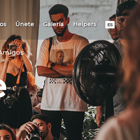
os
Únete
Galería
Helpers
ES
Amigos
e