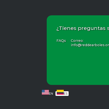
¿Tienes preguntas 
FAQs
Correo:
info@reddearboles.o
EN
ES