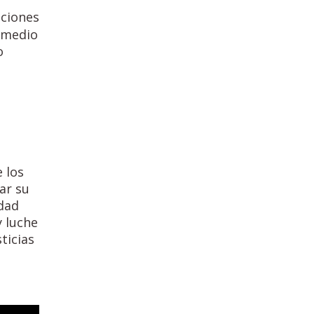
aciones
 medio
o
 los
ar su
dad
y luche
ticias