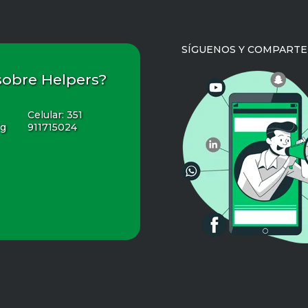
SÍGUENOS Y COMPARTE
sobre Helpers?
Celular:
351
rg
911715024