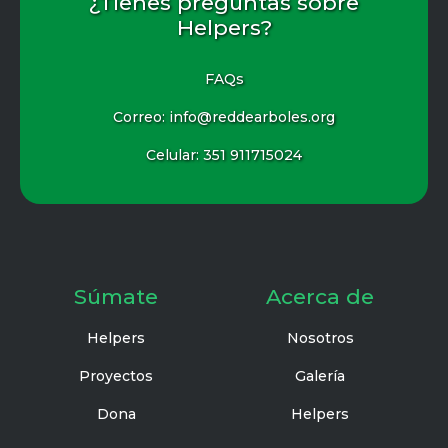
¿Tienes preguntas sobre
Helpers?
FAQs
Correo: info@reddearboles.org
Celular:
351 911715024
Súmate
Acerca de
Helpers
Nosotros
Proyectos
Galería
Dona
Helpers